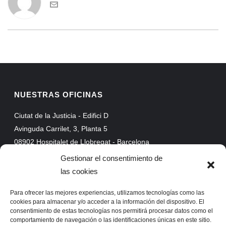
NUESTRAS OFICINAS
Ciutat de la Justicia - Edifici D
Avinguda Carrilet, 3, Planta 5
08902 Hospitalet de Llobregat - Barcelona
Web Mail
Gestionar el consentimiento de
Extranet
las cookies
ProAssist
Para ofrecer las mejores experiencias, utilizamos tecnologías como las
SSLVPN
cookies para almacenar y/o acceder a la información del dispositivo. El
consentimiento de estas tecnologías nos permitirá procesar datos como el
comportamiento de navegación o las identificaciones únicas en este sitio.