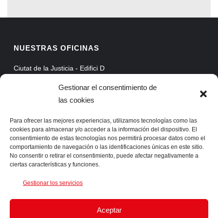
NUESTRAS OFICINAS
Ciutat de la Justicia - Edifici D
Avinguda Carrilet, 3, Planta 5
Gestionar el consentimiento de
08902 Hospitalet de Llobregat - Barcelona
las cookies
Web Mail
Extranet
Para ofrecer las mejores experiencias, utilizamos tecnologías como las
cookies para almacenar y/o acceder a la información del dispositivo. El
ProAssist
consentimiento de estas tecnologías nos permitirá procesar datos como el
comportamiento de navegación o las identificaciones únicas en este sitio.
SSLVPN
No consentir o retirar el consentimiento, puede afectar negativamente a
ciertas características y funciones.
CONTACTA CON NOSOTROS
Gestionar los servicios
Telf. +34 93 422 66 55 Fax. +34 93 422 61 05 info@ingens-
Aceptar
networks.com