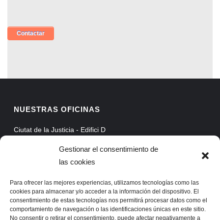
NUESTRAS OFICINAS
Ciutat de la Justicia - Edifici D
Avinguda Carrilet, 3, Planta 5
Gestionar el consentimiento de
08902 Hospitalet de Llobregat - Barcelona
las cookies
Web Mail
Extranet
Para ofrecer las mejores experiencias, utilizamos tecnologías como las
cookies para almacenar y/o acceder a la información del dispositivo. El
ProAssist
consentimiento de estas tecnologías nos permitirá procesar datos como el
comportamiento de navegación o las identificaciones únicas en este sitio.
SSLVPN
No consentir o retirar el consentimiento, puede afectar negativamente a