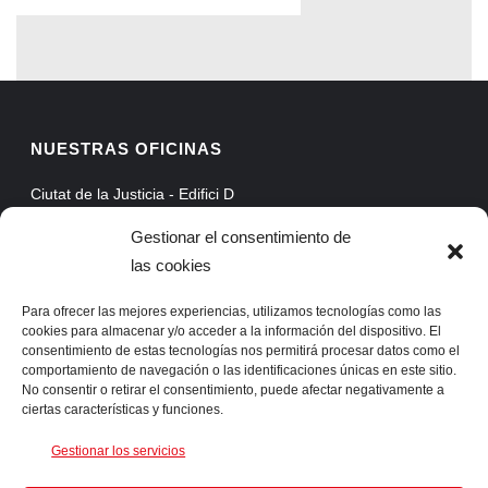
NUESTRAS OFICINAS
Ciutat de la Justicia - Edifici D
Avinguda Carrilet, 3, Planta 5
Gestionar el consentimiento de
08902 Hospitalet de Llobregat - Barcelona
las cookies
Web Mail
Extranet
Para ofrecer las mejores experiencias, utilizamos tecnologías como las
cookies para almacenar y/o acceder a la información del dispositivo. El
ProAssist
consentimiento de estas tecnologías nos permitirá procesar datos como el
comportamiento de navegación o las identificaciones únicas en este sitio.
SSLVPN
No consentir o retirar el consentimiento, puede afectar negativamente a
ciertas características y funciones.
CONTACTA CON NOSOTROS
Gestionar los servicios