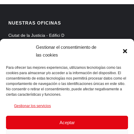
NUESTRAS OFICINAS
Ciutat de la Justicia - Edifici D
Avinguda Carrilet, 3, Planta 5
Gestionar el consentimiento de
08902 Hospitalet de Llobregat - Barcelona
las cookies
Web Mail
Extranet
Para ofrecer las mejores experiencias, utilizamos tecnologías como las
cookies para almacenar y/o acceder a la información del dispositivo. El
ProAssist
consentimiento de estas tecnologías nos permitirá procesar datos como el
comportamiento de navegación o las identificaciones únicas en este sitio.
SSLVPN
No consentir o retirar el consentimiento, puede afectar negativamente a
ciertas características y funciones.
CONTACTA CON NOSOTROS
Gestionar los servicios
Telf. +34 93 422 66 55 Fax. +34 93 422 61 05 info@ingens-
Aceptar
networks.com