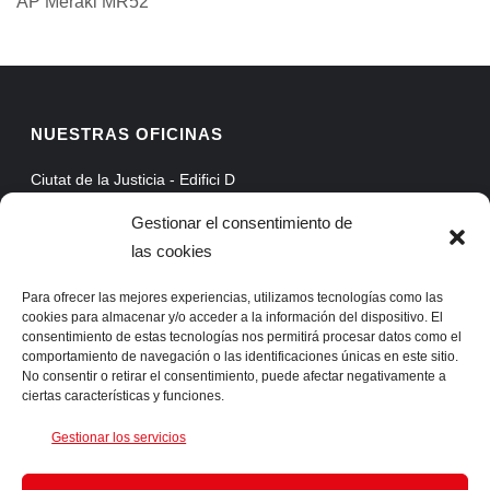
AP Meraki MR52
NUESTRAS OFICINAS
Ciutat de la Justicia - Edifici D
Avinguda Carrilet, 3, Planta 5
Gestionar el consentimiento de
08902 Hospitalet de Llobregat - Barcelona
las cookies
Web Mail
Extranet
Para ofrecer las mejores experiencias, utilizamos tecnologías como las
cookies para almacenar y/o acceder a la información del dispositivo. El
ProAssist
consentimiento de estas tecnologías nos permitirá procesar datos como el
comportamiento de navegación o las identificaciones únicas en este sitio.
SSLVPN
No consentir o retirar el consentimiento, puede afectar negativamente a
ciertas características y funciones.
CONTACTA CON NOSOTROS
Gestionar los servicios
Telf. +34 93 422 66 55 Fax. +34 93 422 61 05 info@ingens-