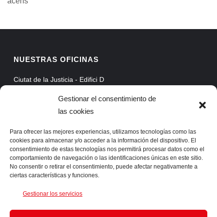
acens
NUESTRAS OFICINAS
Ciutat de la Justicia - Edifici D
Avinguda Carrilet, 3, Planta 5
Gestionar el consentimiento de
08902 Hospitalet de Llobregat - Barcelona
las cookies
Web Mail
Extranet
Para ofrecer las mejores experiencias, utilizamos tecnologías como las
cookies para almacenar y/o acceder a la información del dispositivo. El
ProAssist
consentimiento de estas tecnologías nos permitirá procesar datos como el
comportamiento de navegación o las identificaciones únicas en este sitio.
SSLVPN
No consentir o retirar el consentimiento, puede afectar negativamente a
ciertas características y funciones.
CONTACTA CON NOSOTROS
Gestionar los servicios
Telf. +34 93 422 66 55 Fax. +34 93 422 61 05 info@ingens-