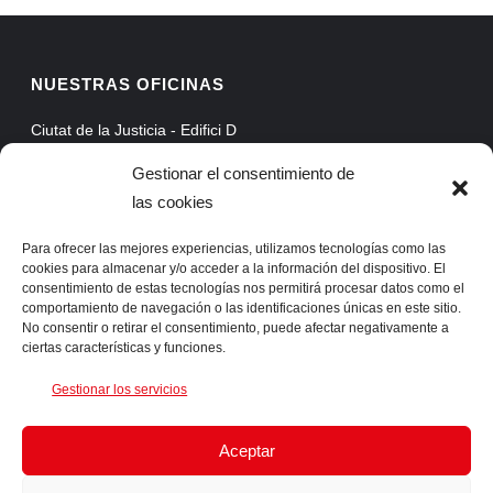
NUESTRAS OFICINAS
Ciutat de la Justicia - Edifici D
Avinguda Carrilet, 3, Planta 5
Gestionar el consentimiento de
08902 Hospitalet de Llobregat - Barcelona
las cookies
Web Mail
Extranet
Para ofrecer las mejores experiencias, utilizamos tecnologías como las
cookies para almacenar y/o acceder a la información del dispositivo. El
ProAssist
consentimiento de estas tecnologías nos permitirá procesar datos como el
comportamiento de navegación o las identificaciones únicas en este sitio.
SSLVPN
No consentir o retirar el consentimiento, puede afectar negativamente a
ciertas características y funciones.
CONTACTA CON NOSOTROS
Gestionar los servicios
Telf. +34 93 422 66 55 Fax. +34 93 422 61 05 info@ingens-
Aceptar
networks.com