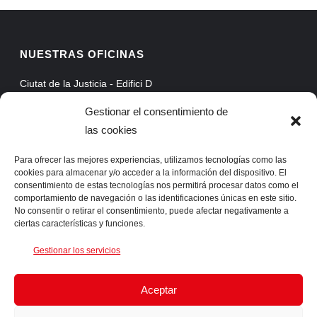
NUESTRAS OFICINAS
Ciutat de la Justicia - Edifici D
Avinguda Carrilet, 3, Planta 5
Gestionar el consentimiento de
08902 Hospitalet de Llobregat - Barcelona
las cookies
Web Mail
Extranet
Para ofrecer las mejores experiencias, utilizamos tecnologías como las
cookies para almacenar y/o acceder a la información del dispositivo. El
ProAssist
consentimiento de estas tecnologías nos permitirá procesar datos como el
comportamiento de navegación o las identificaciones únicas en este sitio.
SSLVPN
No consentir o retirar el consentimiento, puede afectar negativamente a
ciertas características y funciones.
CONTACTA CON NOSOTROS
Gestionar los servicios
Telf. +34 93 422 66 55 Fax. +34 93 422 61 05 info@ingens-
Aceptar
networks.com