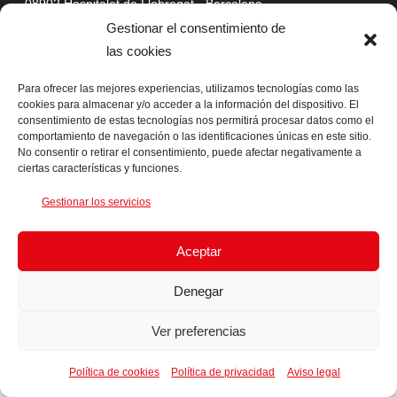
08902 Hospitalet de Llobregat - Barcelona
Web Mail
Gestionar el consentimiento de
las cookies
Extranet
ProAssist
Para ofrecer las mejores experiencias, utilizamos tecnologías como las
cookies para almacenar y/o acceder a la información del dispositivo. El
SSLVPN
consentimiento de estas tecnologías nos permitirá procesar datos como el
comportamiento de navegación o las identificaciones únicas en este sitio.
No consentir o retirar el consentimiento, puede afectar negativamente a
CONTACTA CON NOSOTROS
ciertas características y funciones.
Gestionar los servicios
Telf. +34 93 422 66 55 Fax. +34 93 422 61 05 info@ingens-
networks.com
Aceptar
Denegar
Ver preferencias
Copyright © 2019 Ingens Networks SL - NIF: B63386684
Aviso Legal
-
Política de privacidad
-
Política de cookies
Política de cookies
Política de privacidad
Aviso legal