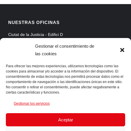
NUESTRAS OFICINAS
Ciutat de la Justicia - Edifici D
Avinguda Carrilet, 3, Planta 5
Gestionar el consentimiento de
08902 Hospitalet de Llobregat - Barcelona
las cookies
Web Mail
Extranet
Para ofrecer las mejores experiencias, utilizamos tecnologías como las
cookies para almacenar y/o acceder a la información del dispositivo. El
ProAssist
consentimiento de estas tecnologías nos permitirá procesar datos como el
comportamiento de navegación o las identificaciones únicas en este sitio.
SSLVPN
No consentir o retirar el consentimiento, puede afectar negativamente a
ciertas características y funciones.
CONTACTA CON NOSOTROS
Gestionar los servicios
Telf. +34 93 422 66 55 Fax. +34 93 422 61 05 info@ingens-
Aceptar
networks.com