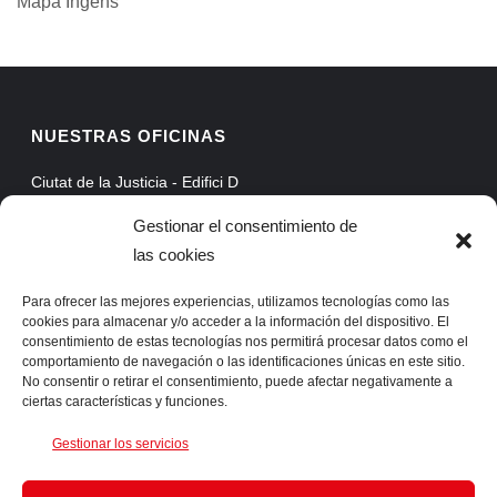
Mapa Ingens
NUESTRAS OFICINAS
Ciutat de la Justicia - Edifici D
Avinguda Carrilet, 3, Planta 5
Gestionar el consentimiento de
08902 Hospitalet de Llobregat - Barcelona
las cookies
Web Mail
Extranet
Para ofrecer las mejores experiencias, utilizamos tecnologías como las
cookies para almacenar y/o acceder a la información del dispositivo. El
ProAssist
consentimiento de estas tecnologías nos permitirá procesar datos como el
comportamiento de navegación o las identificaciones únicas en este sitio.
SSLVPN
No consentir o retirar el consentimiento, puede afectar negativamente a
ciertas características y funciones.
CONTACTA CON NOSOTROS
Gestionar los servicios
Telf. +34 93 422 66 55 Fax. +34 93 422 61 05 info@ingens-