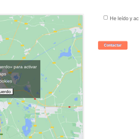
He leído y a
uerdo» para activar
maps
cookies
cuerdo