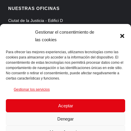
NUESTRAS OFICINAS
Ciutat de la Justicia - Edifici D
Avinguda Carrilet, 3, Planta 5
Gestionar el consentimiento de
08902 Hospitalet de Llobregat - Barcelona
las cookies
Web Mail
Extranet
Para ofrecer las mejores experiencias, utilizamos tecnologías como las
cookies para almacenar y/o acceder a la información del dispositivo. El
ProAssist
consentimiento de estas tecnologías nos permitirá procesar datos como el
comportamiento de navegación o las identificaciones únicas en este sitio.
SSLVPN
No consentir o retirar el consentimiento, puede afectar negativamente a
ciertas características y funciones.
CONTACTA CON NOSOTROS
Gestionar los servicios
Telf. +34 93 422 66 55 Fax. +34 93 422 61 05 info@ingens-
Aceptar
networks.com
Denegar